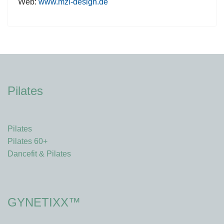
Web:
www.mzi-design.de
Pilates
Pilates
Pilates 60+
Dancefit & Pilates
GYNETIXX™